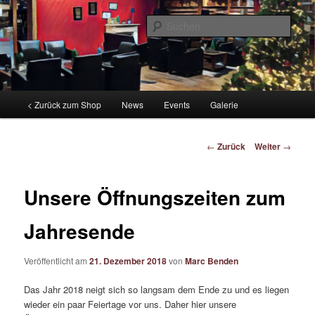
Zum
by tabac benden
Inhalt
Such
wechseln
CIGARWORLD Blog
Hauptmenü
< Zurück zum Shop
News
Events
Galerie
Beitragsnavigation
←
Zurück
Weiter
→
Unsere Öffnungszeiten zum
Jahresende
Veröffentlicht am
21. Dezember 2018
von
Marc Benden
Das Jahr 2018 neigt sich so langsam dem Ende zu und es liegen
wieder ein paar Feiertage vor uns. Daher hier unsere