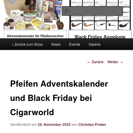
Zum
by tabac benden
Inhalt
Such
wechseln
CIGARWORLD Blog
Hauptmenü
< Zurück zum Shop
News
Events
Galerie
Beitragsnavigation
←
Zurück
Weiter
→
Pfeifen Adventskalender
und Black Friday bei
Cigarworld
Veröffentlicht am
28. November 2025
von
Christian Probst