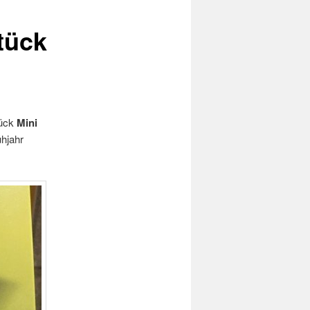
tück
tück
Mini
hjahr