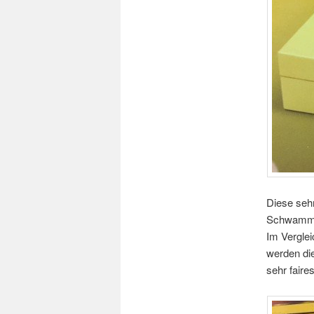
Diese sehr
Schwammbef
Im Verglei
werden die
sehr faire