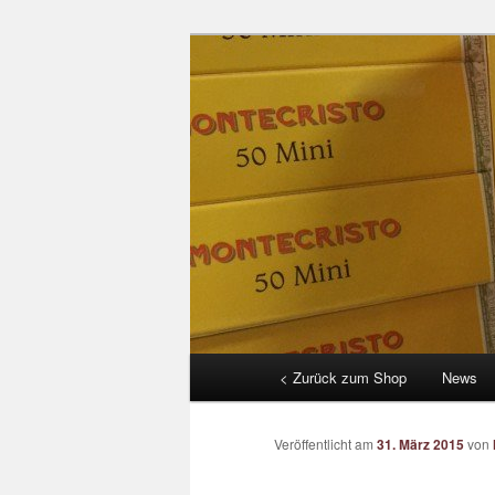
Zum
by tabac benden
Inhalt
wechseln
CIGARWORLD
Hauptmenü
< Zurück zum Shop
News
Veröffentlicht am
31. März 2015
von