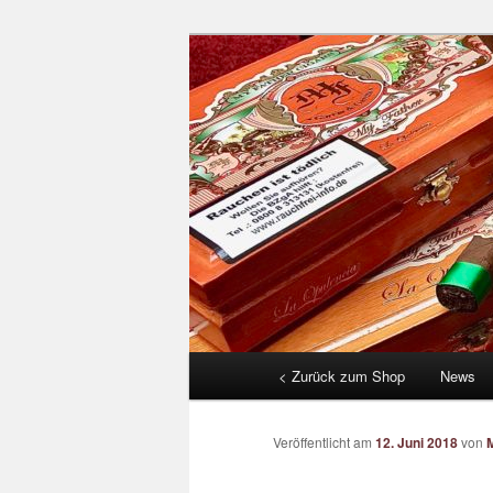
Zum
by tabac benden
Inhalt
wechseln
CIGARWORLD
Hauptmenü
< Zurück zum Shop
News
Veröffentlicht am
12. Juni 2018
von