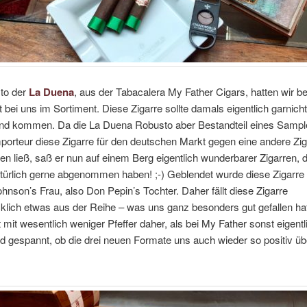
to der
La Duena
, aus der Tabacalera My Father Cigars, hatten wir be
it bei uns im Sortiment. Diese Zigarre sollte damals eigentlich garnich
nd kommen. Da die La Duena Robusto aber Bestandteil eines Sampl
porteur diese Zigarre für den deutschen Markt gegen eine andere Zig
n ließ, saß er nun auf einem Berg eigentlich wunderbarer Zigarren, d
türlich gerne abgenommen haben! ;-) Geblendet wurde diese Zigarre
ohnson’s Frau, also Don Pepin’s Tochter. Daher fällt diese Zigarre
lich etwas aus der Reihe – was uns ganz besonders gut gefallen ha
mit wesentlich weniger Pfeffer daher, als bei My Father sonst eigentl
ind gespannt, ob die drei neuen Formate uns auch wieder so positiv ü