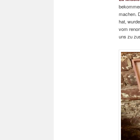
bekommen 
machen. D
hat, wurd
vom renom
uns zu zus