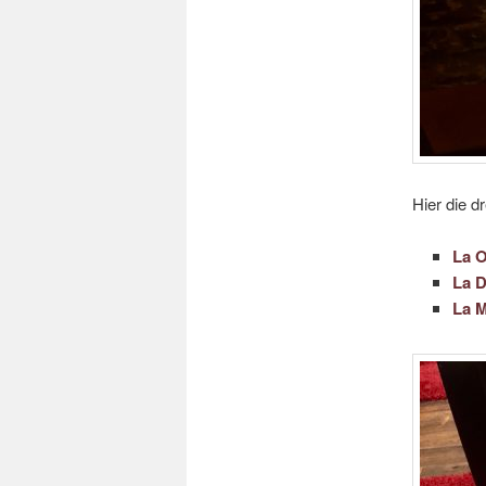
Hier die dr
La 
La 
La M