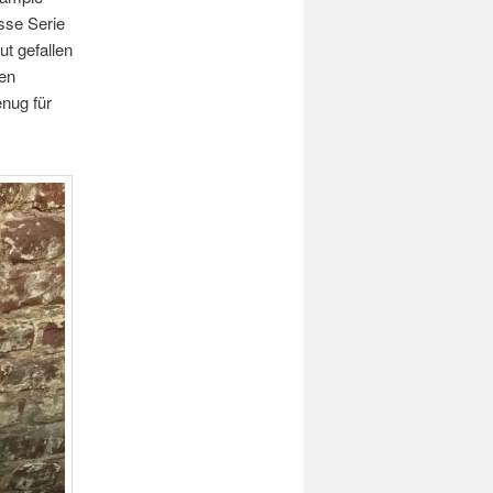
sse Serie
t gefallen
en
nug für