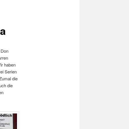
ia
r Don
arren
Wir haben
ei Serien
 Zumal die
uch die
en