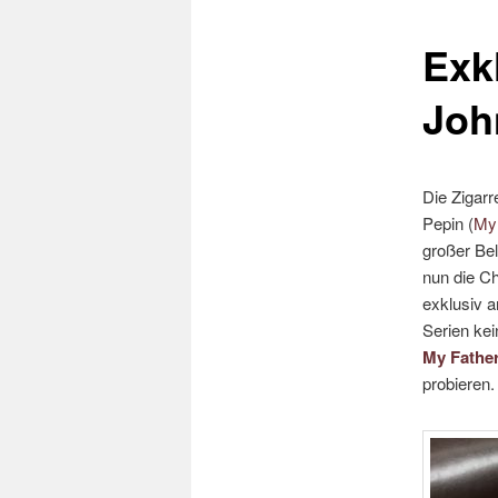
Exk
Joh
Die Zigarr
Pepin (
My 
großer Bel
nun die C
exklusiv a
Serien ke
My Father
probieren.