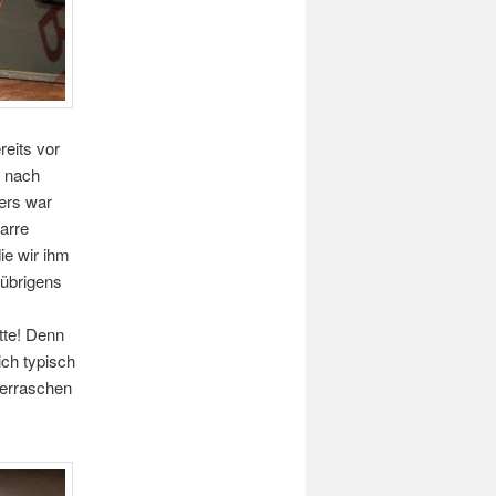
reits vor
t nach
ers war
arre
ie wir ihm
 übrigens
tte! Denn
ich typisch
berraschen