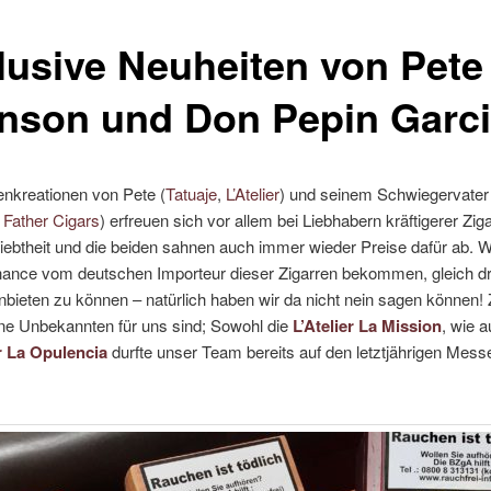
lusive Neuheiten von Pete
nson und Don Pepin Garc
enkreationen von Pete (
Tatuaje
,
L’Atelier
) und seinem Schwiegervate
Father Cigars
) erfreuen sich vor allem bei Liebhabern kräftigerer Zig
iebtheit und die beiden sahnen auch immer wieder Preise dafür ab. 
hance vom deutschen Importeur dieser Zigarren bekommen, gleich dr
nbieten zu können – natürlich haben wir da nicht nein sagen können!
ine Unbekannten für uns sind; Sowohl die
L’Atelier La Mission
, wie a
 La Opulencia
durfte unser Team bereits auf den letztjährigen Mess