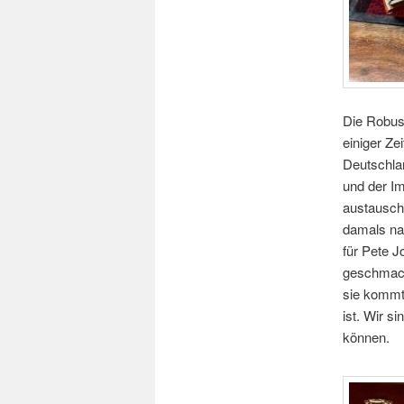
Die Robus
einiger Ze
Deutschla
und der Im
austausche
damals na
für Pete J
geschmack
sie kommt 
ist. Wir s
können.