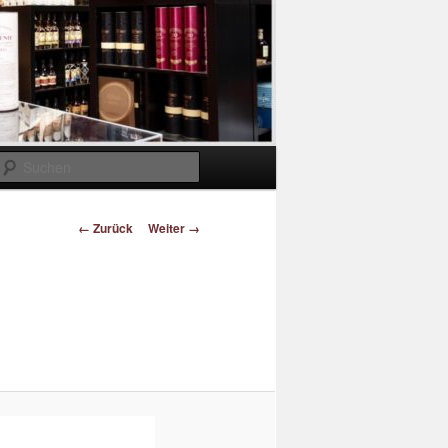
Suchen
Bilder-
← Zurück
Weiter →
Navigation