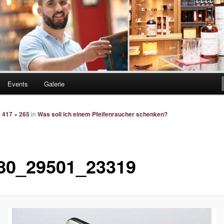
Events
Galerie
m
417 × 265
in
Was soll ich einem Pfeifenraucher schenken?
80_29501_23319