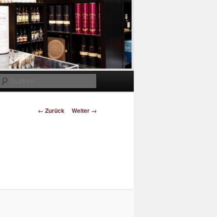
Suchen
Bilder-
← Zurück
Weiter →
Navigation