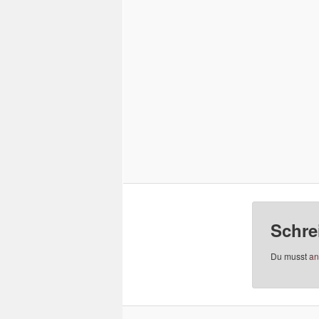
Schre
Du musst
an