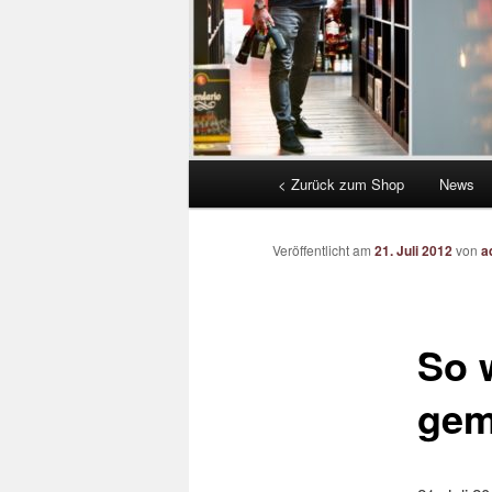
Hauptmenü
< Zurück zum Shop
News
Veröffentlicht am
21. Juli 2012
von
a
So 
gem