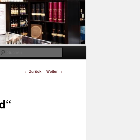
Suchen
Beitragsnavigation
←
Zurück
Weiter
→
d“