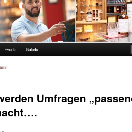
Events
Galerie
dmin
werden Umfragen „passen
acht….