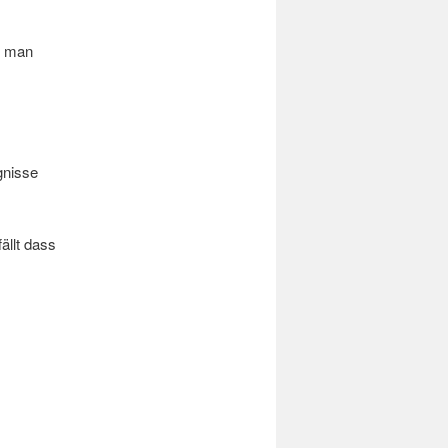
e man
gnisse
ällt dass