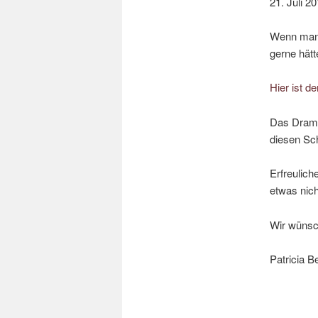
21. Juli 2
Wenn man 
gerne hätt
Hier ist 
Das Drama
diesen Sch
Erfreulich
etwas nic
Wir wünsc
Patricia 