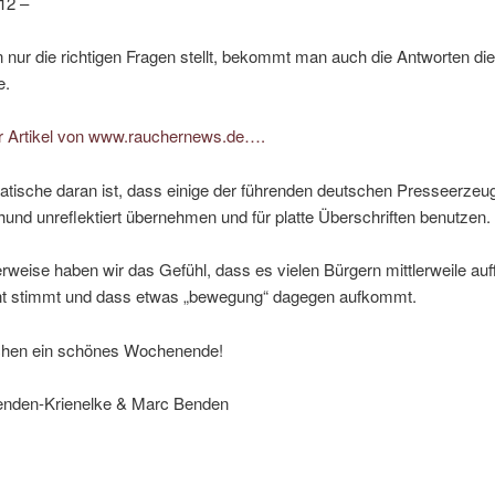
012 –
nur die richtigen Fragen stellt, bekommt man auch die Antworten di
e.
der Artikel von www.rauchernews.de….
tische daran ist, dass einige der führenden deutschen Presseerzeu
und unreflektiert übernehmen und für platte Überschriften benutzen.
erweise haben wir das Gefühl, dass es vielen Bürgern mittlerweile auff
ht stimmt und dass etwas „bewegung“ dagegen aufkommt.
hen ein schönes Wochenende!
Benden-Krienelke & Marc Benden