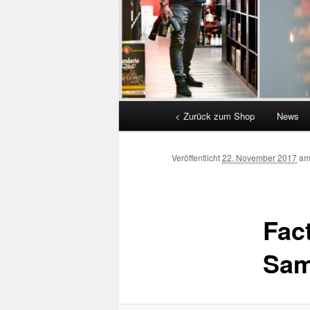
Hauptmenü
< Zurück zum Shop
News
Veröffentlicht
22. November 2017
a
Fac
Sam