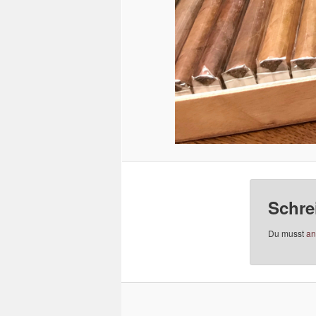
Schre
Du musst
an