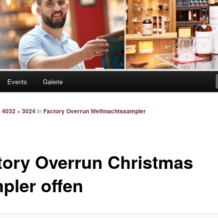
Events
Galerie
m
4032 × 3024
in
Factory Overrun Weihnachtssampler
tory Overrun Christmas
pler offen