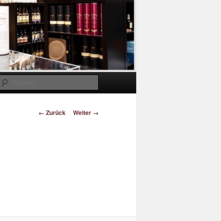
Suchen
Bilder-
← Zurück
Weiter →
Navigation