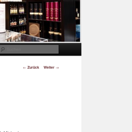
Suchen
Beitragsnavigation
←
Zurück
Weiter
→