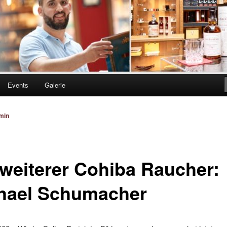
Events
Galerie
min
 weiterer Cohiba Raucher:
hael Schumacher