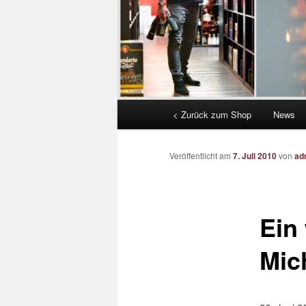
Hauptmenü
< Zurück zum Shop
News
Veröffentlicht am
7. Juli 2010
von
ad
Ein
Mic