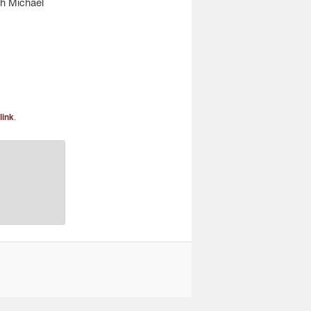
ch Michael
link
.